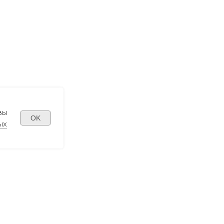
вы
OK
ых