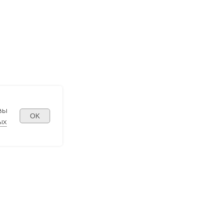
вы
OK
ых