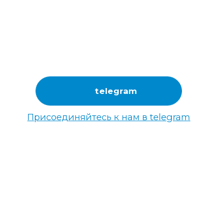
telegram
Присоединяйтесь к нам в telegram
НАЖИМАЯ НА КНОПКУ ВЫ
СОГЛАШАЕТЕСЬ С
ПОЛИТИКОЙ
ОБРАБОТКИ ПЕРСОНАЛЬНЫХ ДАННЫХ
КОНТАКТЫ И ИНФОРМАЦИЯ
©ANNA RUKAVITSYNA 2018-2026