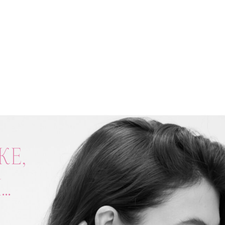
ЖЕ,
.