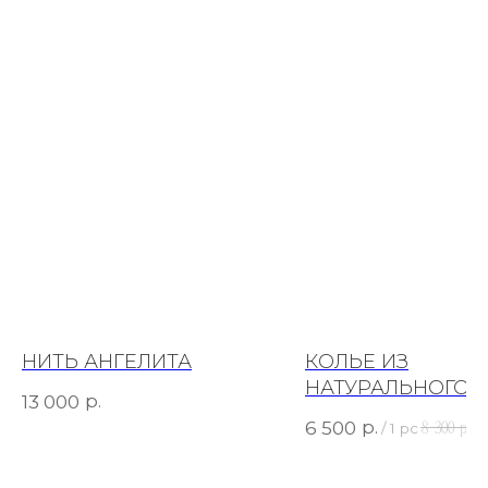
НИТЬ АНГЕЛИТА
КОЛЬЕ ИЗ
НАТУРАЛЬНОГО
р.
13 000
ЖЕМЧУГА С
р.
6 500
8 300
р.
/
1 pc
/
1
ПОДВЕСКОЙ "ПЕ
РОДИЙ