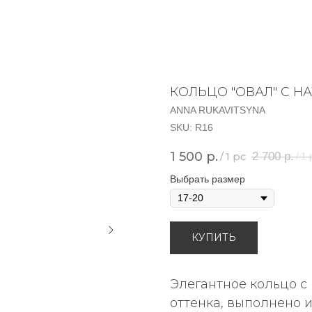
КОЛЬЦО "ОВАЛ" С 
ANNA RUKAVITSYNA
SKU:
R16
1 500
р.
2 700
р.
/
1 pc
/
1 
Выбрать размер
КУПИТЬ
Элегантное кольцо с
оттенка, выполнено 