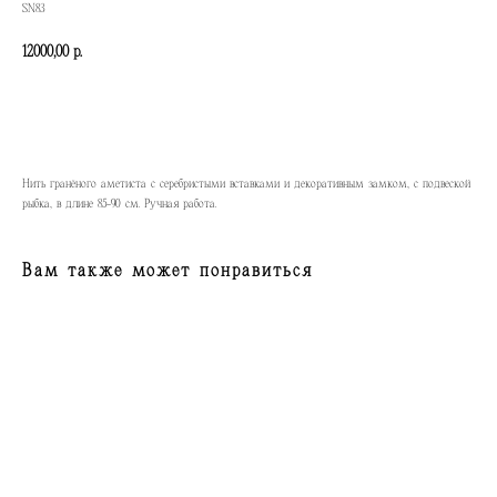
SN83
12000,00
р.
КУПИТЬ
Нить гранёного аметиста с серебристыми вставками и декоративным замком, с подвеской
рыбка, в длине 85-90 см. Ручная работа.
Вам также может понравиться