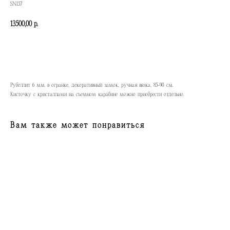
SN157
13500,00
р.
КУПИТЬ
Рубеллит 6 мм. в огранке, декоративный замок, ручная вязка, 85-90 см.
Кисточку с кристаллами на съемном карабине можно приобрести отдельно.
Вам также может понравиться