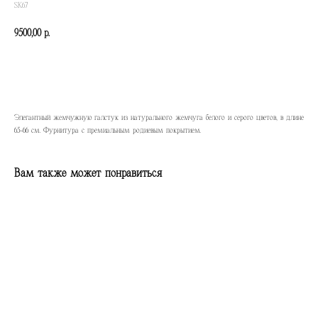
SK67
9500,00
р.
КУПИТЬ
Элегантный жемчужную галстук из натурального жемчуга белого и серого цветов, в длине
65-66 см. Фурнитура с премиальным родиевым покрытием.
Вам также может понравиться