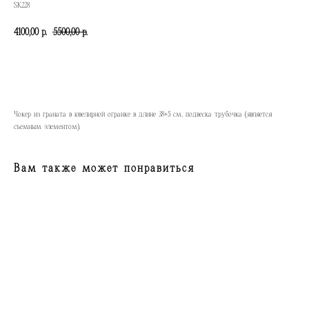
SK228
4100,00
5500,00
р.
р.
КУПИТЬ
Чокер из граната в ювелирной огранке в длине 38+5 см, подвеска трубочка (является
съемным элементом).
Вам также может понравиться