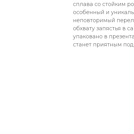
сплава со стойким р
особенный и уникал
неповторимый перели
обхвату запястья в 
упаковано в презент
станет приятным под