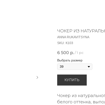
ЧОКЕР ИЗ НАТУРАЛ
ANNA RUKAVITSYNA
SKU:
К103
6 500
р.
/
1 pc
Выбрать размер
КУПИТЬ
Чокер из натурально
белого оттенка, вып