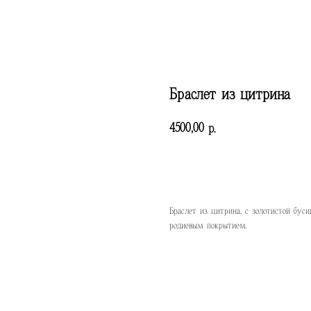
Браслет из цитрина
4500,00
р.
КУПИТЬ
Браслет из цитрина, с золотистой бус
родиевым покрытием.