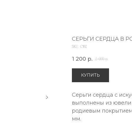
СЕРЬГИ СЕРДЦА В Р
SKU:
С102
1 200
р.
2 000
р.
КУПИТЬ
Серьги сердца с иск
выполнены из ювели
родиевым покрытием.
мм.