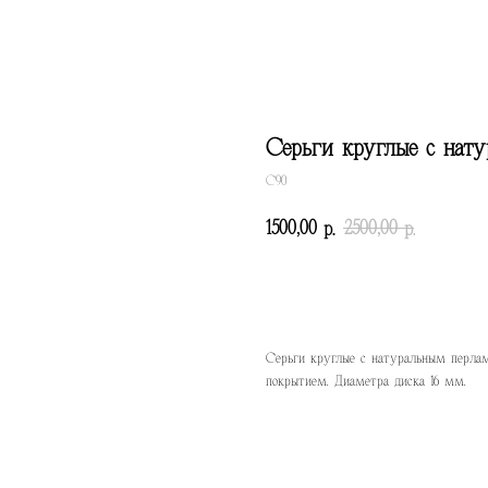
Серьги круглые с нат
С90
1500,00
2500,00
р.
р.
КУПИТЬ
Серьги круглые с натуральным перла
покрытием. Диаметра диска 16 мм.