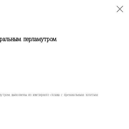
уральным перламутром
мутром выполнены из ювелирного сплава с премиальным золотым