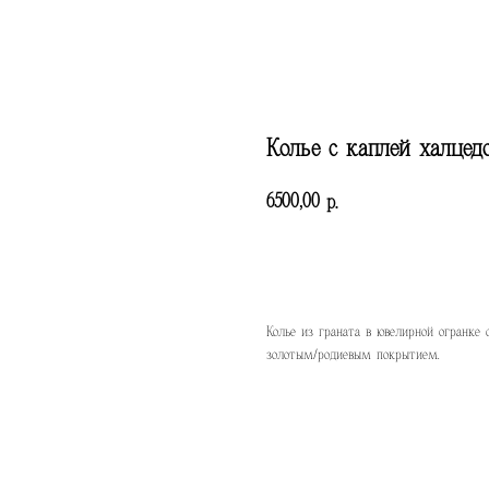
Колье с каплей халцед
6500,00
р.
КУПИТЬ
Колье из граната в ювелирной огранке
золотым/родиевым покрытием.